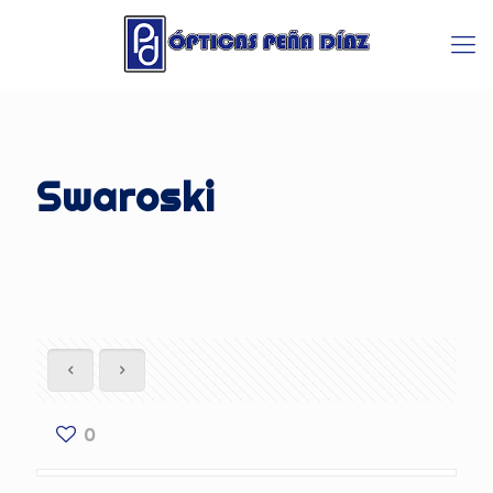
Swaroski
0